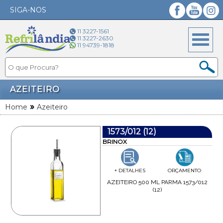
SIGA-NOS
Facebook
YouTube
Instagram
11 3227-1561
11 3227-2630
11 94739-1818
AZEITEIRO
»
Home
Azeiteiro
1573/012 (12)
BRINOX
+ DETALHES
ORÇAMENTO
AZEITEIRO 500 ML PARMA 1573/012
(12)