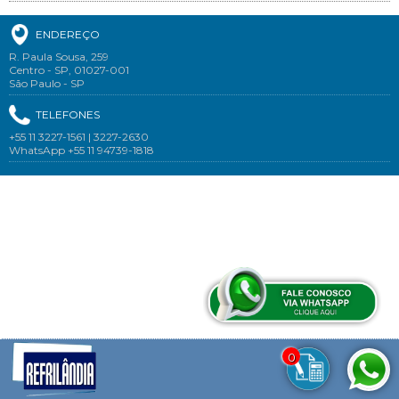
ENDEREÇO
R. Paula Sousa, 259
Centro - SP, 01027-001
São Paulo - SP
TELEFONES
+55 11 3227-1561 | 3227-2630
WhatsApp +55 11 94739-1818
0