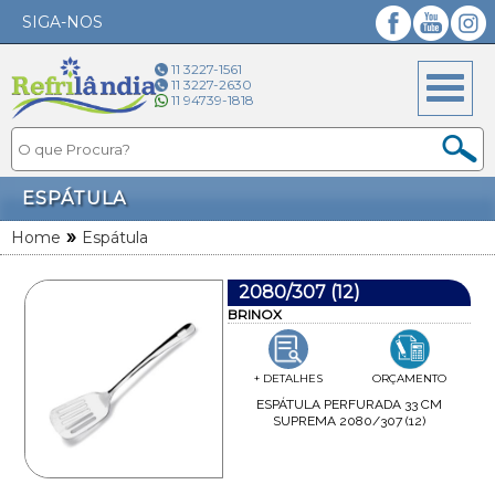
SIGA-NOS
Facebook
YouTube
Instagram
11 3227-1561
11 3227-2630
11 94739-1818
ESPÁTULA
»
Home
Espátula
2080/307 (12)
BRINOX
+ DETALHES
ORÇAMENTO
ESPÁTULA PERFURADA 33 CM
SUPREMA 2080/307 (12)