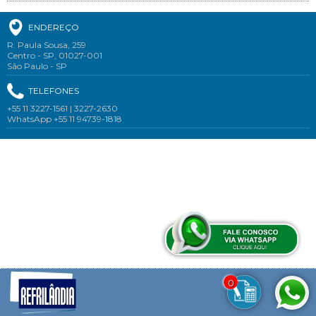
ENDEREÇO
R. Paula Sousa, 259
Centro - SP, 01027-001
São Paulo - SP
TELEFONES
+55 11 3227-1561 | 3227-2630
WhatsApp +55 11 94739-1818
0