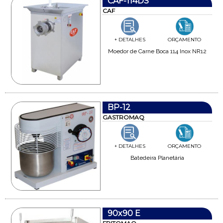
CAF-114DS
CAF
+ DETALHES
ORÇAMENTO
Moedor de Carne Boca 114 Inox NR12
BP-12
GASTROMAQ
+ DETALHES
ORÇAMENTO
Batedeira Planetária
90x90 E