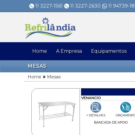
11 3227-1561
11 3227-2630
11 94739-18
Home
A Empresa
Equipamentos
MESAS
»
Home
Mesas
VENANCIO
+ DETALHES
ORÇAMENT
BANCADA DE APOIO