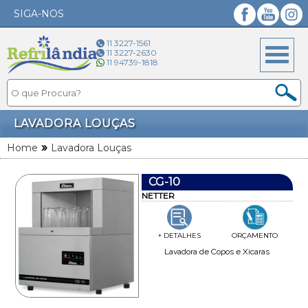
SIGA-NOS
Facebook
YouTube
Instagram
11 3227-1561
11 3227-2630
11 94739-1818
LAVADORA LOUÇAS
»
Home
Lavadora Louças
CG-10
NETTER
+ DETALHES
ORÇAMENTO
Lavadora de Copos e Xicaras