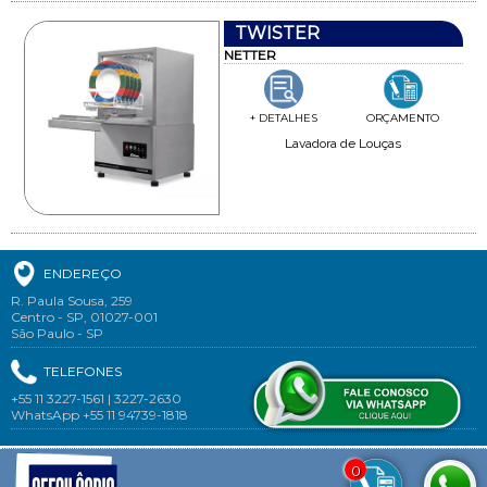
TWISTER
NETTER
+ DETALHES
ORÇAMENTO
Lavadora de Louças
ENDEREÇO
R. Paula Sousa, 259
Centro - SP, 01027-001
São Paulo - SP
TELEFONES
+55 11 3227-1561 | 3227-2630
WhatsApp +55 11 94739-1818
0