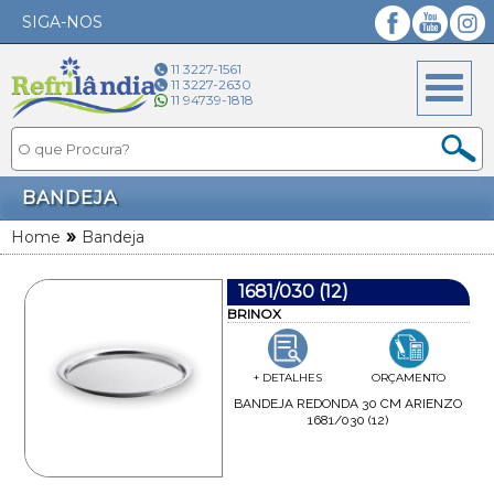
SIGA-NOS
Facebook
YouTube
Instagram
11 3227-1561
11 3227-2630
11 94739-1818
BANDEJA
»
Home
Bandeja
1681/030 (12)
BRINOX
+ DETALHES
ORÇAMENTO
BANDEJA REDONDA 30 CM ARIENZO
1681/030 (12)