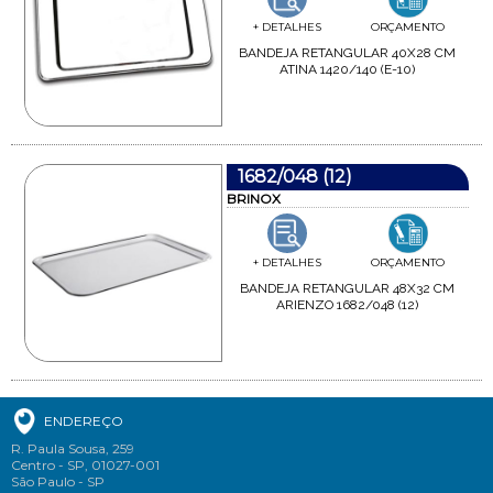
+ DETALHES
ORÇAMENTO
BANDEJA RETANGULAR 40X28 CM
ATINA 1420/140 (E-10)
1682/048 (12)
BRINOX
+ DETALHES
ORÇAMENTO
BANDEJA RETANGULAR 48X32 CM
ARIENZO 1682/048 (12)
ENDEREÇO
R. Paula Sousa, 259
Centro - SP, 01027-001
São Paulo - SP