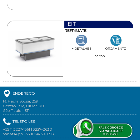
EIT
REFRIMATE
+ DETALHES
ORÇAMENTO
Ilha top
ENDEREÇO
R. Paula Sousa, 259
Centro - SP, 01027-001
São Paulo - SP
TELEFONES
+55 11 3227-1561 | 3227-2630
WhatsApp +55 11 94739-1818