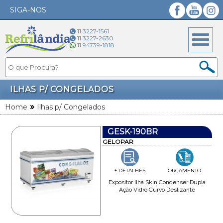
SIGA-NOS
Facebook
YouTube
Instagram
11 3227-1561
11 3227-2630
11 94739-1818
ILHAS P/ CONGELADOS
»
Home
Ilhas p/ Congelados
GESK-190BR
GELOPAR
+ DETALHES
ORÇAMENTO
Expositor Ilha Skin Condenser Dupla
Ação Vidro Curvo Deslizante