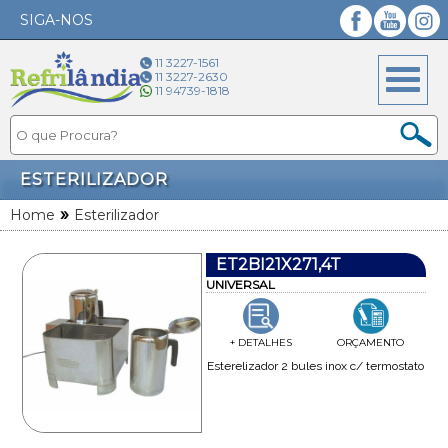
SIGA-NOS
Facebook
YouTube
Instagram
11 3227-1561
11 3227-2630
11 94739-1818
ESTERILIZADOR
»
Home
Esterilizador
ET2BI21X271,4T
UNIVERSAL
+ DETALHES
ORÇAMENTO
Esterelizador 2 bules inox c/ termostato