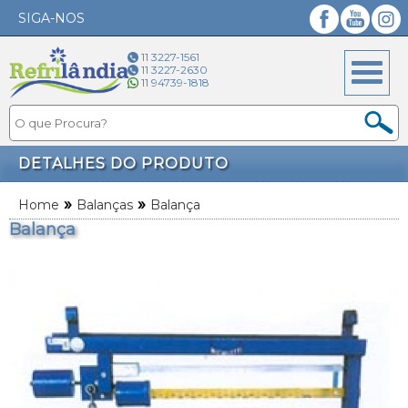
SIGA-NOS
Facebook
YouTube
Instagram
11 3227-1561
11 3227-2630
11 94739-1818
DETALHES DO PRODUTO
»
»
Home
Balanças
Balança
Balança