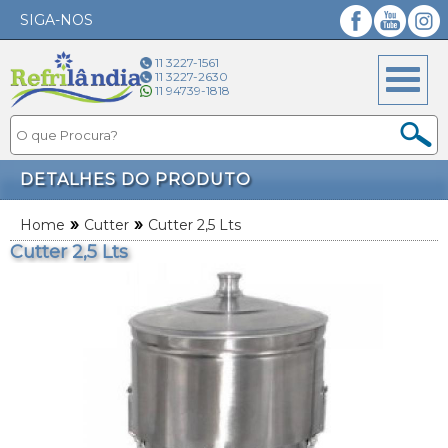
SIGA-NOS
Facebook
YouTube
Instagram
11 3227-1561
11 3227-2630
11 94739-1818
DETALHES DO PRODUTO
»
»
Home
Cutter
Cutter 2,5 Lts
Cutter 2,5 Lts