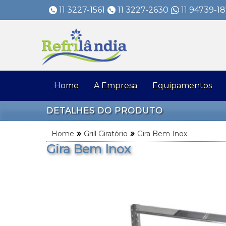
11 3227-1561
11 3227-2630
11 94739-18
Home
A Empresa
Equipamentos
DETALHES DO PRODUTO
»
»
Home
Grill Giratório
Gira Bem Inox
Gira Bem Inox