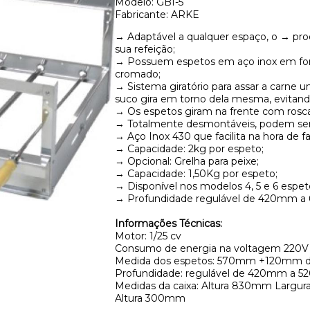
Modelo: GBI-5
Fabricante: ARKE
→ Adaptável a qualquer espaço, o → pro
sua refeição;
→ Possuem espetos em aço inox em form
cromado;
→ Sistema giratório para assar a carne 
suco gira em torno dela mesma, evitan
→ Os espetos giram na frente com rosc
→ Totalmente desmontáveis, podem ser l
→ Aço Inox 430 que facilita na hora de f
→ Capacidade: 2kg por espeto;
→ Opcional: Grelha para peixe;
→ Capacidade: 1,50Kg por espeto;
→ Disponível nos modelos 4, 5 e 6 espet
→ Profundidade regulável de 420mm 
Informações Técnicas:
Motor: 1/25 cv
Consumo de energia na voltagem 220V
Medida dos espetos: 570mm +120mm d
Profundidade: regulável de 420mm a 
Medidas da caixa: Altura 830mm Larg
Altura 300mm