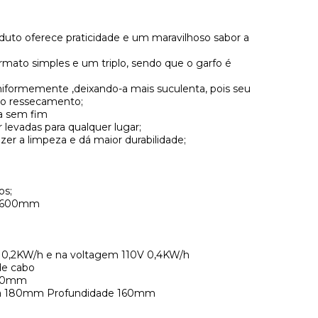
duto oferece praticidade e um maravilhoso sabor a
ato simples e um triplo, sendo que o garfo é
uniformemente ,deixando-a mais suculenta, pois seu
do ressecamento;
a sem fim
evadas para qualquer lugar;
azer a limpeza e dá maior durabilidade;
os;
a 600mm
 0,2KW/h e na voltagem 110V 0,4KW/h
e cabo
520mm
ura 180mm Profundidade 160mm