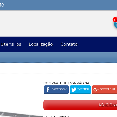
18
0
Utensílios
Localização
Contato
COMPARTILHE ESSA PÁGINA
FACEBOOK
TWITTER
GOOGLE PL
ADICION